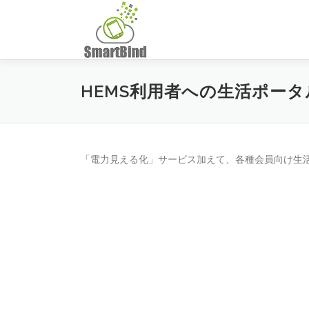
コ
ン
テ
ン
ツ
へ
HEMS利用者への生活ポー
ス
キ
ッ
プ
「電力見える化」サービス加えて、各種会員向け生