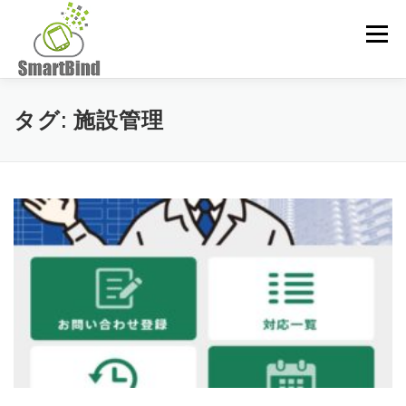
コ
ン
メニュー
テ
ン
ツ
へ
タグ:
施設管理
ス
キ
ッ
プ